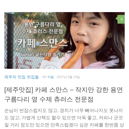
0
제주의 맛집 멋집들
· BY
아칼
· 2017년 6월 24일
[제주맛집] 카페 스만스 – 작지만 강한 용연
구름다리 옆 수제 츄러스 전문점
손님이 번잡스럽지도 않고, 경치가 너무 빼어나지도 못나지
도 않고, 가볍게 산책도 할수 있으면 더욱 좋고, 커피나 군것
질 거리 정도만 있으면 만족스럽겠다 싶은 카페를 한번쯤 상