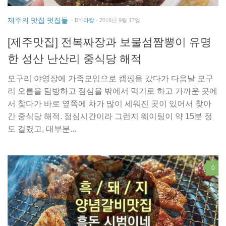
제주의 맛집 멋집들
· BY
아칼
· 2018년 9월 17일
[제주맛집] 전복짜장과 보물섬짬뽕이 유명
한 성산 난산리 중식당 해적
모구리 야영장에 가족모임으로 캠핑을 갔다가 다음날 모구
리 오름을 탐방하고 점심을 밖에서 먹기로 하고 가까운 곳에
서 찾다가 바로 옆쪽에 차가 많이 세워진 곳이 있어서 찾아
간 중식당 해적. 점심시간이라 그런지 웨이팅이 약 15분 정
도 걸렸고, 대부분...
0