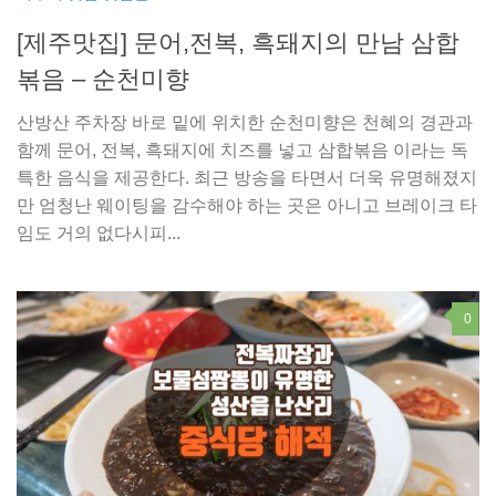
[제주맛집] 문어,전복, 흑돼지의 만남 삼합
볶음 – 순천미향
산방산 주차장 바로 밑에 위치한 순천미향은 천혜의 경관과
함께 문어, 전복, 흑돼지에 치즈를 넣고 삼합볶음 이라는 독
특한 음식을 제공한다. 최근 방송을 타면서 더욱 유명해졌지
만 엄청난 웨이팅을 감수해야 하는 곳은 아니고 브레이크 타
임도 거의 없다시피...
0