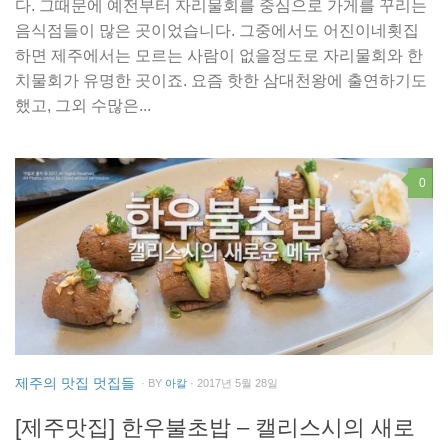
다. 그때문에 예전부터 자리물회를 중심으로 가게를 꾸리는
음식점들이 많은 곳이었습니다. 그중에서도 어진이네횟집
하면 제주에서는 모르는 사람이 없을정도로 자리물회와 한
치물회가 유명한 곳이죠. 요즘 핫한 삼대천왕에 출연하기도
했고, 그외 수많은...
0
제주의 맛집 멋집들
· BY
아칼
· 2017년 5월 28일
[제주맛집] 한우불초밥 – 캘리스시의 새로