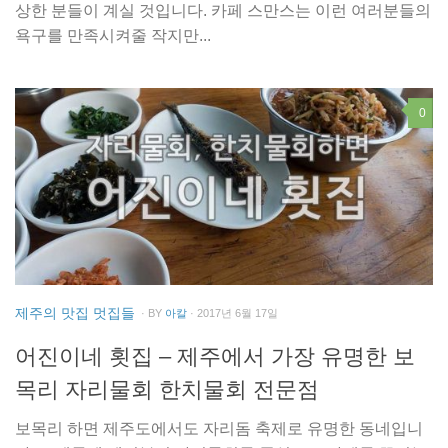
상한 분들이 계실 것입니다. 카페 스만스는 이런 여러분들의
욕구를 만족시켜줄 작지만...
0
제주의 맛집 멋집들
· BY
아칼
· 2017년 6월 17일
어진이네 횟집 – 제주에서 가장 유명한 보
목리 자리물회 한치물회 전문점
보목리 하면 제주도에서도 자리돔 축제로 유명한 동네입니