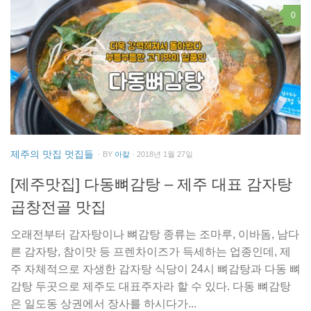
0
제주의 맛집 멋집들
· BY
아칼
· 2018년 1월 27일
[제주맛집] 다동뼈감탕 – 제주 대표 감자탕
곱창전골 맛집
오래전부터 감자탕이나 뼈감탕 종류는 조마루, 이바돔, 남다
른 감자탕, 참이맛 등 프렌차이즈가 득세하는 업종인데, 제
주 자체적으로 자생한 감자탕 식당이 24시 뼈감탕과 다동 뼈
감탕 두곳으로 제주도 대표주자라 할 수 있다. 다동 뼈감탕
은 일도동 상권에서 장사를 하시다가...