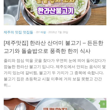
제주의 맛집 멋집들
· BY
아칼
· 2018년 7월 28일
[제주맛집] 한라산 산더미 불고기 – 든든한
고기와 돌솥밥으로 풍족한 한끼 식사
줄리와 점심 먹을 곳을 찾다가 우연히 눈에 띄어 들어갔다가
깜놀한 한라산 불고기 입니다. 제주도에서 안되는 음식이 몇
가지 있는데 갈비찜, 불고기 두 가지가 그 종목에 속합니다.
불고기 집은 초등학교 시절 이후에 거의 보질 못했고 간간
히...
0