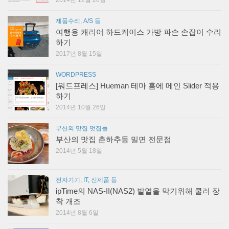
제품수리, A/S 등
여행용 캐리어 하드케이스 가방 파손 손잡이 수리
하기
2017년 8월 15일
WORDPRESS
[워드프레스] Hueman 테마 홈에 메인 Slider 적용
하기
2014년 10월 26일
부산의 맛집 멋집들
부산의 맛집 춘하추동 밀면 전문점
2014년 5월 18일
전자기기, IT, 신제품 등
ipTime의 NAS-II(NAS2) 발열을 막기위해 쿨러 장
착 개조
2014년 8월 6일