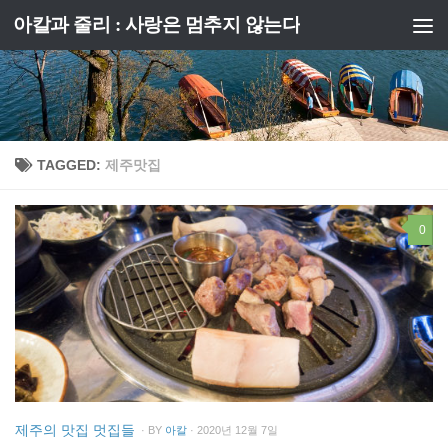
아칼과 줄리 : 사랑은 멈추지 않는다
Skip to content
TAGGED:
제주맛집
0
제주의 맛집 멋집들
· BY
아칼
· 2020년 12월 7일