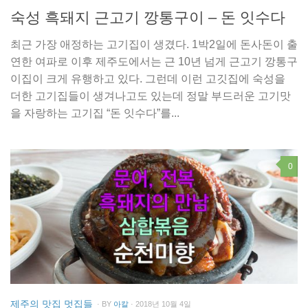
숙성 흑돼지 근고기 깡통구이 – 돈 잇수다
최근 가장 애정하는 고기집이 생겼다. 1박2일에 돈사돈이 출
연한 여파로 이후 제주도에서는 근 10년 넘게 근고기 깡통구
이집이 크게 유행하고 있다. 그런데 이런 고깃집에 숙성을
더한 고기집들이 생겨나고도 있는데 정말 부드러운 고기맛
을 자랑하는 고기집 “돈 잇수다”를...
0
제주의 맛집 멋집들
· BY
아칼
· 2018년 10월 4일