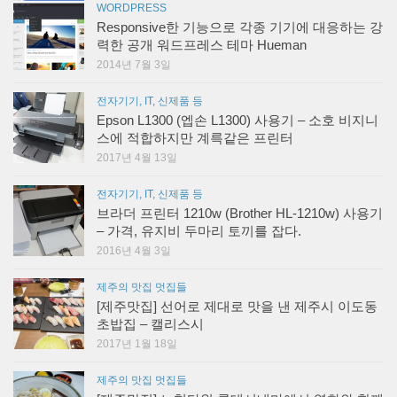
WORDPRESS
Responsive한 기능으로 각종 기기에 대응하는 강
력한 공개 워드프레스 테마 Hueman
2014년 7월 3일
전자기기, IT, 신제품 등
Epson L1300 (엡손 L1300) 사용기 – 소호 비지니
스에 적합하지만 계륵같은 프린터
2017년 4월 13일
전자기기, IT, 신제품 등
브라더 프린터 1210w (Brother HL-1210w) 사용기
– 가격, 유지비 두마리 토끼를 잡다.
2016년 4월 3일
제주의 맛집 멋집들
[제주맛집] 선어로 제대로 맛을 낸 제주시 이도동
초밥집 – 캘리스시
2017년 1월 18일
제주의 맛집 멋집들