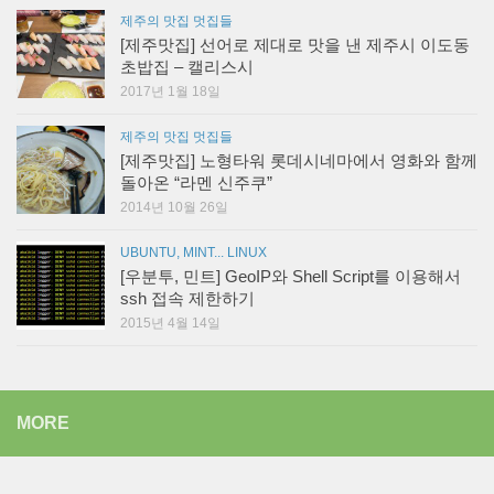
제주의 맛집 멋집들
[제주맛집] 선어로 제대로 맛을 낸 제주시 이도동
초밥집 – 캘리스시
2017년 1월 18일
제주의 맛집 멋집들
[제주맛집] 노형타워 롯데시네마에서 영화와 함께
돌아온 “라멘 신주쿠”
2014년 10월 26일
UBUNTU, MINT... LINUX
[우분투, 민트] GeoIP와 Shell Script를 이용해서
ssh 접속 제한하기
2015년 4월 14일
MORE