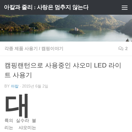
아칼과 줄리 : 사랑은 멈추지 않는다
Skip to content
각종 제품 사용기
/
캠핑이야기
2
캠핑랜턴으로 사용중인 샤오미 LED 라이
트 사용기
BY
아칼
·
2015년 6월 2일
대
륙의 실수라 불
리는 샤오미는