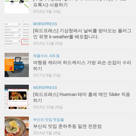
프록시) 사용하기
2016년 5월 19일
WORDPRESS
[워드프레스] 기상청에서 날씨를 받아오는 플러그
인 위젯 k-weather를 배포합니다.
2014년 12월 20일
제품수리, A/S 등
여행용 캐리어 하드케이스 가방 파손 손잡이 수리
하기
2017년 8월 15일
WORDPRESS
[워드프레스] Hueman 테마 홈에 메인 Slider 적용
하기
2014년 10월 26일
부산의 맛집 멋집들
부산의 맛집 춘하추동 밀면 전문점
2014년 5월 18일