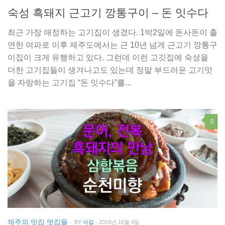
숙성 흑돼지 근고기 깡통구이 – 돈 잇수다
최근 가장 애정하는 고기집이 생겼다. 1박2일에 돈사돈이 출
연한 여파로 이후 제주도에서는 근 10년 넘게 근고기 깡통구
이집이 크게 유행하고 있다. 그런데 이런 고깃집에 숙성을
더한 고기집들이 생겨나고도 있는데 정말 부드러운 고기맛
을 자랑하는 고기집 “돈 잇수다”를...
0
제주의 맛집 멋집들
· BY
아칼
· 2018년 10월 4일