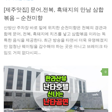
[제주맛집] 문어,전복, 흑돼지의 만남 삼합
볶음 – 순천미향
산방산 주차장 바로 밑에 위치한 순천미향은 천혜의 경관과
함께 문어, 전복, 흑돼지에 치즈를 넣고 삼합볶음 이라는 독
특한 음식을 제공한다. 최근 방송을 타면서 더욱 유명해졌지
만 엄청난 웨이팅을 감수해야 하는 곳은 아니고 브레이크 타
임도 거의 없다시피...
0