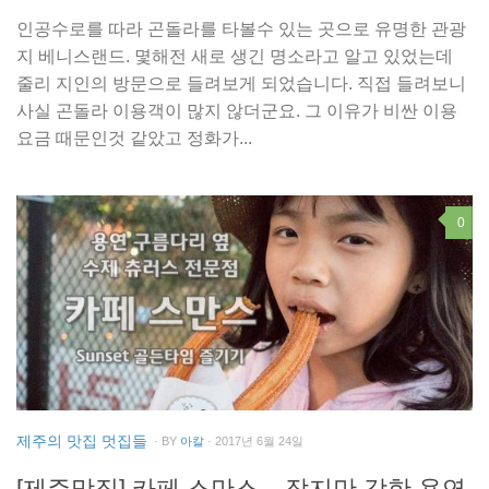
인공수로를 따라 곤돌라를 타볼수 있는 곳으로 유명한 관광
지 베니스랜드. 몇해전 새로 생긴 명소라고 알고 있었는데
줄리 지인의 방문으로 들려보게 되었습니다. 직접 들려보니
사실 곤돌라 이용객이 많지 않더군요. 그 이유가 비싼 이용
요금 때문인것 같았고 정화가...
0
제주의 맛집 멋집들
· BY
아칼
· 2017년 6월 24일
[제주맛집] 카페 스만스 – 작지만 강한 용연