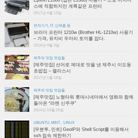
Epson L1300 (엡손 L1300) 사용기 – 소호 비지니
스에 적합하지만 계륵같은 프린터
2017년 4월 13일
전자기기, IT, 신제품 등
브라더 프린터 1210w (Brother HL-1210w) 사용기
– 가격, 유지비 두마리 토끼를 잡다.
2016년 4월 3일
제주의 맛집 멋집들
[제주맛집] 선어로 제대로 맛을 낸 제주시 이도동
초밥집 – 캘리스시
2017년 1월 18일
제주의 맛집 멋집들
[제주맛집] 노형타워 롯데시네마에서 영화와 함께
돌아온 “라멘 신주쿠”
2014년 10월 26일
UBUNTU, MINT... LINUX
[우분투, 민트] GeoIP와 Shell Script를 이용해서
ssh 접속 제한하기