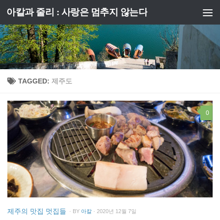
아칼과 줄리 : 사랑은 멈추지 않는다
Skip to content
TAGGED:
제주도
0
제주의 맛집 멋집들
· BY
아칼
· 2020년 12월 7일