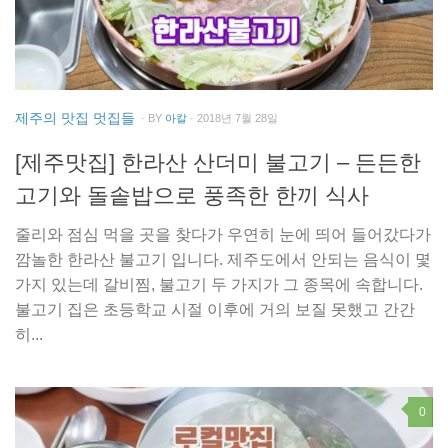
제주의 맛집 멋집들
· BY
아칼
· 2018년 7월 28일
[제주맛집] 한라산 산더미 불고기 – 든든한
고기와 돌솥밥으로 풍족한 한끼 식사
줄리와 점심 먹을 곳을 찾다가 우연히 눈에 띄어 들어갔다가
깜놀한 한라산 불고기 입니다. 제주도에서 안되는 음식이 몇
가지 있는데 갈비찜, 불고기 두 가지가 그 종목에 속합니다.
불고기 집은 초등학교 시절 이후에 거의 보질 못했고 간간
히...
0