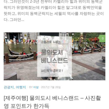
다. 그러던것이 2-3년 전부터 카멜리아 힐과 위미의 동백군
락지가 유명해졌는데 카멜리아 힐은 말그대로 동백언덕을
뜻하고, 위미의 동백군락지는 세월의 역사를 자랑하는 곳이
다. 그러던...
0
관광지, 여행지
· BY
아칼
· 2017년 7월 26일
[제주여행] 물의도시 베니스랜드 – 사진촬
영 포인트가 한가득