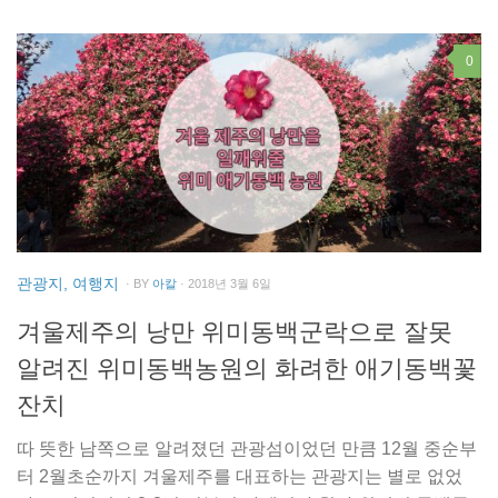
0
관광지, 여행지
· BY
아칼
· 2018년 3월 6일
겨울제주의 낭만 위미동백군락으로 잘못
알려진 위미동백농원의 화려한 애기동백꽃
잔치
따 뜻한 남쪽으로 알려졌던 관광섬이었던 만큼 12월 중순부
터 2월초순까지 겨울제주를 대표하는 관광지는 별로 없었