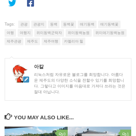
Tags:
관광
관광지
동백
동백꽃
애기동백
애기동백꽃
여행
여행지
위미동백군락자
위미동백농원
위미애기동백농원
제주관광
제주도
제주여행
카멜리아 힐
아칼
리눅스처럼 자유로운 블로그를 희망합니다. 아름다
운 제주도의 다양한 소식을 전할수 있기를 희망합니
다. 그렇다고 이미지를 마음대로 가져다 쓰라는 것은
절대 아닙니다.
YOU MAY ALSO LIKE...
0
1