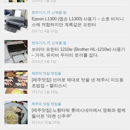
2014년 7월 3일
전자기기, IT, 신제품 등
Epson L1300 (엡손 L1300) 사용기 – 소호 비지니
스에 적합하지만 계륵같은 프린터
2017년 4월 13일
전자기기, IT, 신제품 등
브라더 프린터 1210w (Brother HL-1210w) 사용기
– 가격, 유지비 두마리 토끼를 잡다.
2016년 4월 3일
제주의 맛집 멋집들
[제주맛집] 선어로 제대로 맛을 낸 제주시 이도동
초밥집 – 캘리스시
2017년 1월 18일
제주의 맛집 멋집들
[제주맛집] 노형타워 롯데시네마에서 영화와 함께
돌아온 “라멘 신주쿠”
2014년 10월 26일