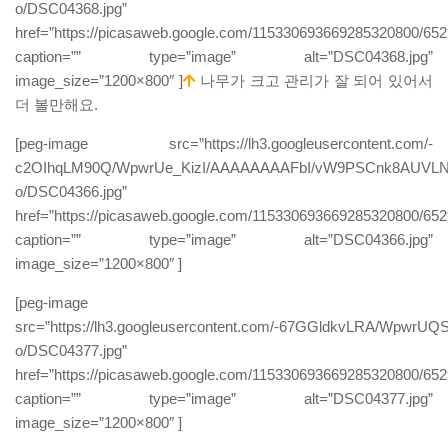
o/DSC04368.jpg”
href=”https://picasaweb.google.com/115330693669285320800/6
caption=”” type=”image” alt=”DSC04368.jpg”
image_size=”1200×800″ ]
나무가 크고 관리가 잘 되어 있어서
더 볼만해요.
[peg-image src=”https://lh3.googleusercontent.com/-
c2OIhqLM90Q/WpwrUe_KizI/AAAAAAAAFbI/vW9PSCnk8AUVLNt
o/DSC04366.jpg”
href=”https://picasaweb.google.com/115330693669285320800/6
caption=”” type=”image” alt=”DSC04366.jpg”
image_size=”1200×800″ ]
[peg-image
src=”https://lh3.googleusercontent.com/-67GGldkvLRA/Wpw
o/DSC04377.jpg”
href=”https://picasaweb.google.com/115330693669285320800/6
caption=”” type=”image” alt=”DSC04377.jpg”
image_size=”1200×800″ ]