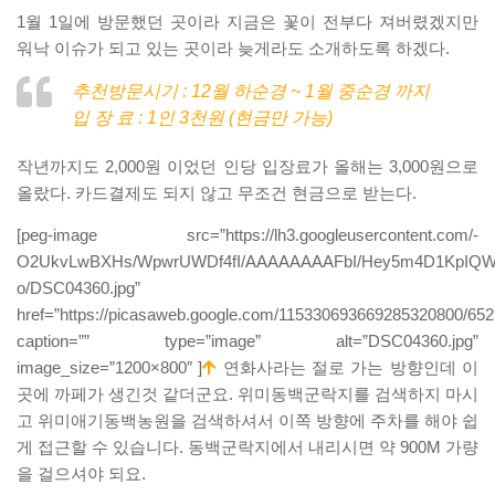
1월 1일에 방문했던 곳이라 지금은 꽃이 전부다 져버렸겠지만
워낙 이슈가 되고 있는 곳이라 늦게라도 소개하도록 하겠다.
추천방문시기 : 12월 하순경 ~ 1월 중순경 까지
입 장 료 : 1인 3천원 (현금만 가능)
작년까지도 2,000원 이었던 인당 입장료가 올해는 3,000원으로
올랐다. 카드결제도 되지 않고 무조건 현금으로 받는다.
[peg-image src=”https://lh3.googleusercontent.com/-
O2UkvLwBXHs/WpwrUWDf4fI/AAAAAAAAFbI/Hey5m4D1KpIQWQ
o/DSC04360.jpg”
href=”https://picasaweb.google.com/115330693669285320800/6
caption=”” type=”image” alt=”DSC04360.jpg”
image_size=”1200×800″ ]
연화사라는 절로 가는 방향인데 이
곳에 까페가 생긴것 같더군요. 위미동백군락지를 검색하지 마시
고 위미애기동백농원을 검색하셔서 이쪽 방향에 주차를 해야 쉽
게 접근할 수 있습니다. 동백군락지에서 내리시면 약 900M 가량
을 걸으셔야 되요.