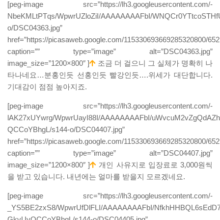
[peg-image src=”https://lh3.googleusercontent.com/-
NbeKMLtPTqs/WpwrUZloZiI/AAAAAAAAFbI/WNQCr0YTtcoSTH
o/DSC04363.jpg”
href=”https://picasaweb.google.com/115330693669285320800/6
caption=”” type=”image” alt=”DSC04363.jpg”
image_size=”1200×800″ ]
조금 더 걸으니 그 실체가 명확히 나
타나네요…분홍인듯 선홍인듯 빨강인듯….위세가 대단합니다.
기대감이 점점 높아지죠.
[peg-image src=”https://lh3.googleusercontent.com/-
lAK27xUYwrg/WpwrUayI88I/AAAAAAAAFbI/uWvcuM2vZgQdAZh
QCCoYBhgL/s144-o/DSC04407.jpg”
href=”https://picasaweb.google.com/115330693669285320800/6
caption=”” type=”image” alt=”DSC04407.jpg”
image_size=”1200×800″ ]
개인 사유지로 입장료로 3,000원씩
을 받고 있습니다. 내년에는 얼마를 받을지 모르겠네요.
[peg-image src=”https://lh3.googleusercontent.com/-
_YS5BE2zxS8/WpwrUfDlFLI/AAAAAAAAFbI/NfkhHHBQL6sEdD
GkvUvQCCoYBhgL/s144-o/DSC04405.jpg”