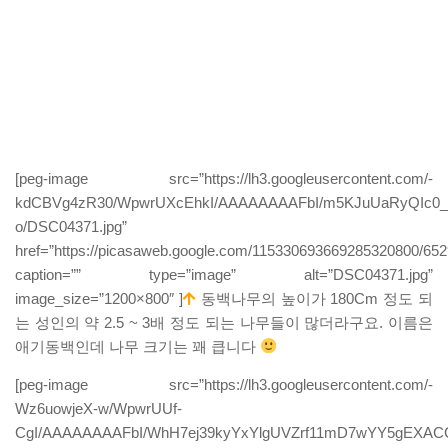
[peg-image src=”https://lh3.googleusercontent.com/-
kdCBVg4zR30/WpwrUXcEhkI/AAAAAAAAFbI/m5KJuUaRyQIc0_
o/DSC04371.jpg”
href=”https://picasaweb.google.com/115330693669285320800/6
caption=”” type=”image” alt=”DSC04371.jpg”
image_size=”1200×800″ ]
동백나무의 높이가 180Cm 정도 되
는 성인의 약 2.5 ~ 3배 정도 되는 나무들이 많더라구요. 이름은
애기동백인데 나무 크기는 꽤 큽니다
[peg-image src=”https://lh3.googleusercontent.com/-
Wz6uowjeX-w/WpwrUUf-
CgI/AAAAAAAAFbI/WhH7ej39kyYxYlgUVZrf11mD7wYY5gEXACC