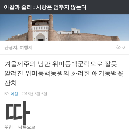
아칼과 줄리 : 사랑은 멈추지 않는다
Skip to content
관광지, 여행지
0
겨울제주의 낭만 위미동백군락으로 잘못
알려진 위미동백농원의 화려한 애기동백꽃
잔치
BY
아칼
·
2018년 3월 6일
따
뜻한 남쪽으로