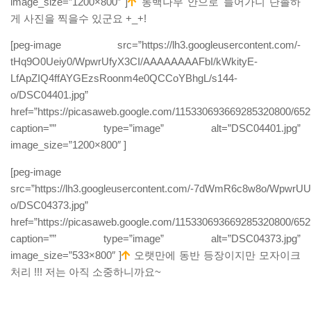
image_size=”1200×800″ ]
동백나무 안으로 들어가니 단촐하
게 사진을 찍을수 있군요 +_+!
[peg-image src=”https://lh3.googleusercontent.com/-
tHq9O0Ueiy0/WpwrUfyX3CI/AAAAAAAAFbI/kWkityE-
LfApZIQ4ffAYGEzsRoonm4e0QCCoYBhgL/s144-
o/DSC04401.jpg”
href=”https://picasaweb.google.com/115330693669285320800/6
caption=”” type=”image” alt=”DSC04401.jpg”
image_size=”1200×800″ ]
[peg-image
src=”https://lh3.googleusercontent.com/-7dWmR6c8w8o/Wp
o/DSC04373.jpg”
href=”https://picasaweb.google.com/115330693669285320800/6
caption=”” type=”image” alt=”DSC04373.jpg”
image_size=”533×800″ ]
오랫만에 동반 등장이지만 모자이크
처리 !!! 저는 아직 소중하니까요~