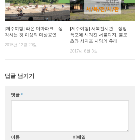
[제주여행] 라온 더마파크 – 생
[제주여행] 서복전시관 – 정방
각하는 것 이상의 마상공연
폭포에 새겨진 서불과지, 불로
초와 서귀포 지명의 유래
2015년 12월 29일
2017년 8월 3일
답글 남기기
댓글
*
이름
이메일