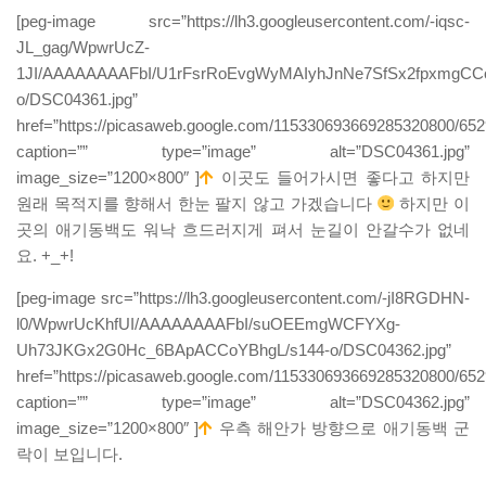
[peg-image src=”https://lh3.googleusercontent.com/-iqsc-
JL_gag/WpwrUcZ-
1JI/AAAAAAAAFbI/U1rFsrRoEvgWyMAIyhJnNe7SfSx2fpxmgCCo
o/DSC04361.jpg”
href=”https://picasaweb.google.com/115330693669285320800/6
caption=”” type=”image” alt=”DSC04361.jpg”
image_size=”1200×800″ ]
이곳도 들어가시면 좋다고 하지만
원래 목적지를 향해서 한눈 팔지 않고 가겠습니다
하지만 이
곳의 애기동백도 워낙 흐드러지게 펴서 눈길이 안갈수가 없네
요. +_+!
[peg-image src=”https://lh3.googleusercontent.com/-jI8RGDHN-
l0/WpwrUcKhfUI/AAAAAAAAFbI/suOEEmgWCFYXg-
Uh73JKGx2G0Hc_6BApACCoYBhgL/s144-o/DSC04362.jpg”
href=”https://picasaweb.google.com/115330693669285320800/6
caption=”” type=”image” alt=”DSC04362.jpg”
image_size=”1200×800″ ]
우측 해안가 방향으로 애기동백 군
락이 보입니다.