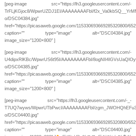
[peg-image src=”https://lh3.googleusercontent.com/-
TrFLjKGjoc8/WpwrUZDJ1EI/AAAAAAAAFbI/f2x_Va0kbSQ__Yr
o/DSC04384.jpg”
href=”https://picasaweb.google.com/115330693669285320800/6
caption=”” type=”image” alt=”DSC04384.jpg”
image_size=”1200×800″ ]
[peg-image src=”https://lh3.googleusercontent.com/-
U4dipxRlKBc/WpwrUS6t95I/AAAAAAAAFbI/8ogNII4IGVsUaQIOy
o/DSC04385.jpg”
href=”https://picasaweb.google.com/115330693669285320800/6
caption=”” type=”image” alt=”DSC04385.jpg”
image_size=”1200×800″ ]
[peg-image src=”https://lh3.googleusercontent.com/-_-
T7UQ7wyws/WpwrUTbPwcI/AAAAAAAAFbI/zgm_JWOHQhEFu3M
o/DSC04400.jpg”
href=”https://picasaweb.google.com/115330693669285320800/6
caption=”” type=”image” alt=”DSC04400.jpg”