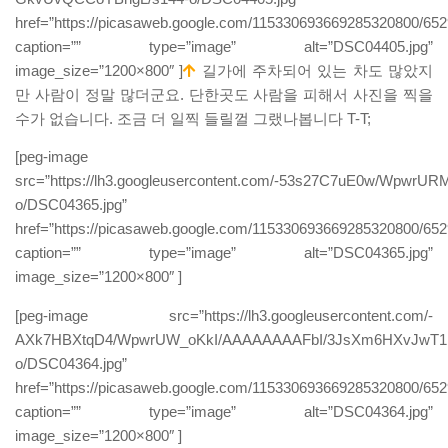
href=”https://picasaweb.google.com/115330693669285320800/6
caption=”” type=”image” alt=”DSC04405.jpg”
image_size=”1200×800″ ]
길가에 주차되어 있는 차도 많았지
만 사람이 정말 많더군요. 단한곳도 사람을 피해서 사진을 찍을
수가 없습니다. 조금 더 일찍 들릴껄 그랬나봅니다 T-T;
[peg-image
src=”https://lh3.googleusercontent.com/-53s27C7uE0w/Wp
o/DSC04365.jpg”
href=”https://picasaweb.google.com/115330693669285320800/6
caption=”” type=”image” alt=”DSC04365.jpg”
image_size=”1200×800″ ]
[peg-image src=”https://lh3.googleusercontent.com/-
AXk7HBXtqD4/WpwrUW_oKkI/AAAAAAAAFbI/3JsXm6HXvJwT1
o/DSC04364.jpg”
href=”https://picasaweb.google.com/115330693669285320800/6
caption=”” type=”image” alt=”DSC04364.jpg”
image_size=”1200×800″ ]