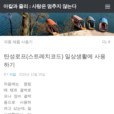
아칼과 줄리 : 사랑은 멈추지 않는다
Skip to content
각종 제품 사용기
0
탄성로프(스트레치코드) 일상생활에 사용
하기
BY
아칼
·
2016년 12월 20일
처음에는 캠핑
때 텐트 결박로
프나 장비 결박
용으로 사용하
려고 샀는데, 일