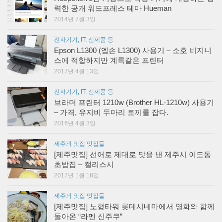
력한 공개 워드프레스 테마 Hueman
2014년 7월 3일
전자기기, IT, 신제품 등
Epson L1300 (엡손 L1300) 사용기 – 소호 비지니
스에 적합하지만 계륵같은 프린터
2017년 4월 13일
전자기기, IT, 신제품 등
브라더 프린터 1210w (Brother HL-1210w) 사용기
– 가격, 유지비 두마리 토끼를 잡다.
2016년 4월 3일
제주의 맛집 멋집들
[제주맛집] 선어로 제대로 맛을 낸 제주시 이도동
초밥집 – 캘리스시
2017년 1월 18일
제주의 맛집 멋집들
[제주맛집] 노형타워 롯데시네마에서 영화와 함께
돌아온 “라멘 신주쿠”