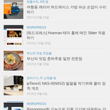
제품수리, A/S 등
여행용 캐리어 하드케이스 가방 파손 손잡이 수리
하기
2017년 8월 15일
WORDPRESS
[워드프레스] Hueman 테마 홈에 메인 Slider 적용
하기
2014년 10월 26일
부산의 맛집 멋집들
부산의 맛집 춘하추동 밀면 전문점
2014년 5월 18일
전자기기, IT, 신제품 등
ipTime의 NAS-II(NAS2) 발열을 막기위해 쿨러 장
착 개조
2014년 8월 6일
WORDPRESS
Responsive한 기능으로 각종 기기에 대응하는 강