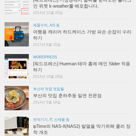
[워드프레스] 기상청에서 날씨를 받아오는 플러그
인 위젯 k-weather를 배포합니다.
2014년 12월 20일
제품수리, A/S 등
여행용 캐리어 하드케이스 가방 파손 손잡이 수리
하기
2017년 8월 15일
WORDPRESS
[워드프레스] Hueman 테마 홈에 메인 Slider 적용
하기
2014년 10월 26일
부산의 맛집 멋집들
부산의 맛집 춘하추동 밀면 전문점
2014년 5월 18일
전자기기, IT, 신제품 등
ipTime의 NAS-II(NAS2) 발열을 막기위해 쿨러 장
착 개조