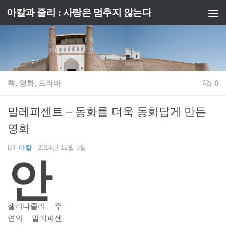
아칼과 줄리 : 사랑은 멈추지 않는다
Skip to content
책, 영화, 드라마
0
말레피센트 – 동화를 더욱 동화답게 만든
영화
BY
아칼
·
2014년 12월 3일
안
젤리나졸리 주
연의 말레피센