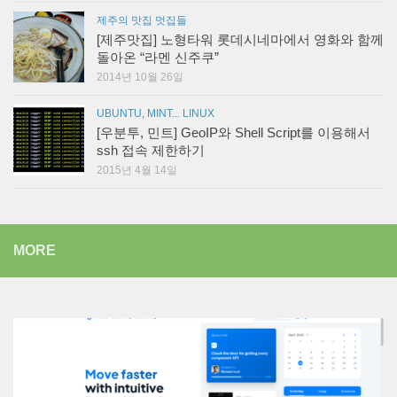
제주의 맛집 멋집들
[제주맛집] 노형타워 롯데시네마에서 영화와 함께
돌아온 “라멘 신주쿠”
2014년 10월 26일
UBUNTU, MINT... LINUX
[우분투, 민트] GeoIP와 Shell Script를 이용해서
ssh 접속 제한하기
2015년 4월 14일
MORE