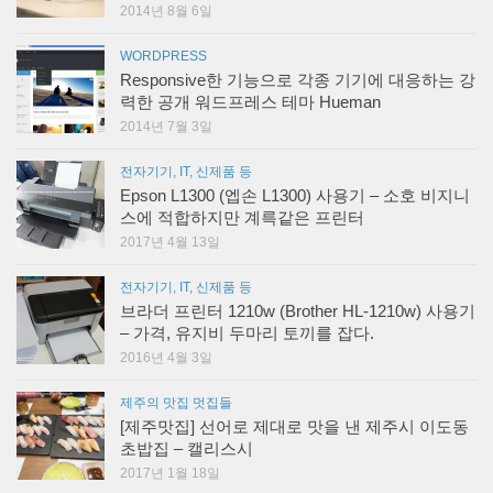
2014년 8월 6일
WORDPRESS
Responsive한 기능으로 각종 기기에 대응하는 강
력한 공개 워드프레스 테마 Hueman
2014년 7월 3일
전자기기, IT, 신제품 등
Epson L1300 (엡손 L1300) 사용기 – 소호 비지니
스에 적합하지만 계륵같은 프린터
2017년 4월 13일
전자기기, IT, 신제품 등
브라더 프린터 1210w (Brother HL-1210w) 사용기
– 가격, 유지비 두마리 토끼를 잡다.
2016년 4월 3일
제주의 맛집 멋집들
[제주맛집] 선어로 제대로 맛을 낸 제주시 이도동
초밥집 – 캘리스시
2017년 1월 18일