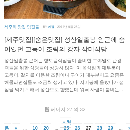
제주의 맛집 멋집들
· BY
아칼
· 2014년 9월 23일
[제주맛집][숨은맛집] 성산일출봉 인근에 숨
어있던 고등어 조림의 강자 삼미식당
성산일출봉 근처는 향토음식점들이 즐비한 그야말로 관광
객들을 위한 식당들이 상당히 많다. 이 음식점의 대부분이
고등어, 갈치를 이용한 조림이나 구이가 대부분이고 요즘은
해물라면집들도 조금씩 생기고 있다. 지미봉에 올랐다가 점
심을 먹기 위해서 성산으로 향했는데 워낙 사람이 붐비는...
페이지 27 의 32
« 처
음
«
...
10
20
...
25
26
27
28
29
...