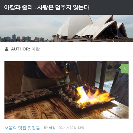
아칼과 줄리 : 사랑은 멈추지 않는다
Skip to content
AUTHOR:
아칼
0
서울의 맛집 멋집들
· BY
아칼
· 2014년 10월 13일