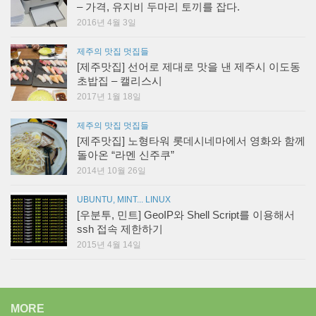
– 가격, 유지비 두마리 토끼를 잡다.
2016년 4월 3일
제주의 맛집 멋집들
[제주맛집] 선어로 제대로 맛을 낸 제주시 이도동
초밥집 – 캘리스시
2017년 1월 18일
제주의 맛집 멋집들
[제주맛집] 노형타워 롯데시네마에서 영화와 함께
돌아온 “라멘 신주쿠”
2014년 10월 26일
UBUNTU, MINT... LINUX
[우분투, 민트] GeoIP와 Shell Script를 이용해서
ssh 접속 제한하기
2015년 4월 14일
MORE