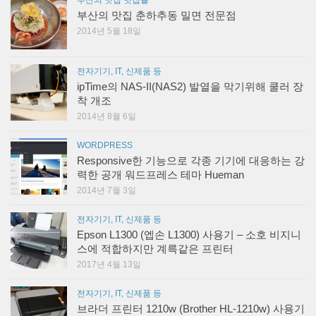
부산의 맛집 춘하추동 밀면 전문점
2014년 5월 18일
전자기기, IT, 신제품 등
ipTime의 NAS-II(NAS2) 발열을 막기위해 쿨러 장
착 개조
2014년 8월 6일
WORDPRESS
Responsive한 기능으로 각종 기기에 대응하는 강
력한 공개 워드프레스 테마 Hueman
2014년 7월 3일
전자기기, IT, 신제품 등
Epson L1300 (엡손 L1300) 사용기 – 소호 비지니
스에 적합하지만 계륵같은 프린터
2017년 4월 13일
전자기기, IT, 신제품 등
브라더 프린터 1210w (Brother HL-1210w) 사용기