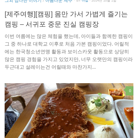
그외 잡다한 이야기
/
아름다운 제주
· BY
아칼
· 2014년 10월 1일
[제주여행][캠핑] 몸만 가서 가볍게 즐기는
캠핑 – 서귀포 중문 진실 캠핑장
이번 여름에는 많은 체험을 했는데, 아이들과 함께한 캠핑이
그 중 하나로 대학교 이후로 처음 가본 캠핑이었다. 어릴적
에는 한국청소년연맹 활동과 보이스카웃 활동으로 상당히
많은 캠핑 경험을 가지고 있었지만, 너무 오랫만의 캠핑이라
두근대고 설레이는건 어릴때와 마찬가지...
0