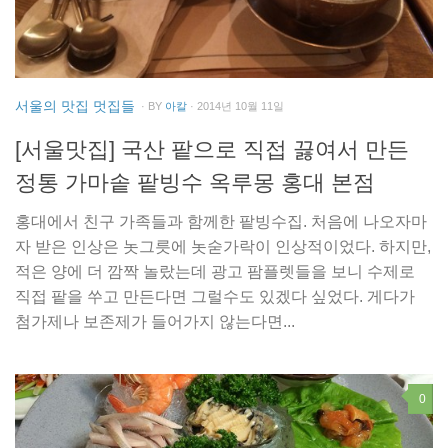
서울의 맛집 멋집들
· BY
아칼
· 2014년 10월 11일
[서울맛집] 국산 팥으로 직접 끓여서 만든
정통 가마솥 팥빙수 옥루몽 홍대 본점
홍대에서 친구 가족들과 함께한 팥빙수집. 처음에 나오자마
자 받은 인상은 놋그릇에 놋숟가락이 인상적이었다. 하지만,
적은 양에 더 깜짝 놀랐는데 광고 팜플렛들을 보니 수제로
직접 팥을 쑤고 만든다면 그럴수도 있겠다 싶었다. 게다가
첨가제나 보존제가 들어가지 않는다면...
0