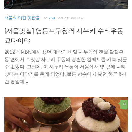
서울의 맛집 멋집들
· BY
아칼
· 2014년 10월 13일
[서울맛집] 영등포구청역 사누키 수타우동
쿄다이야
2012년 MBN에서 했던 대박의 비밀 사누키의 전설 달걀우
동 편에서 보았던 사누키 우동의 강렬한 임팩트를 계속 잊을
수 없었다. 그런데, 이 사누키 우동이 서울에서 몇 곳에 나타
났다는 이야기를 듣게 되었다. 물론 방송에서 봤던 하루 6시
간 영업에...
0