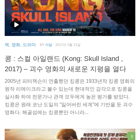
책, 영화, 드라마
· BY
아칼
· 2017년 3월 21일
콩 : 스컬 아일랜드 (Kong: Skull Island ,
2017) – 괴수 영화의 새로운 지평을 열다
2005년 피터잭슨이 연출했던 킹콩은 1933년작 킹콩 영화의
원작 리메이크라고 볼수 있는데 현대적인 감각으로 킹콩을
실사화 하여 전문가나 관객 모두에게 높은 평가를 받았다.
킹콩은 원래 코난 도일의 “잃어버린 세계”에 기반을 둔 괴수
영화다. 해골섬에는 킹콩뿐만 아니라...
0