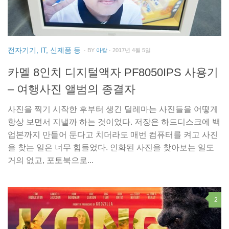
전자기기, IT, 신제품 등
· BY
아칼
· 2017년 4월 5일
카멜 8인치 디지털액자 PF8050IPS 사용기
– 여행사진 앨범의 종결자
사진을 찍기 시작한 후부터 생긴 딜레마는 사진들을 어떻게
항상 보면서 지낼까 하는 것이었다. 저장은 하드디스크에 백
업본까지 만들어 둔다고 치더라도 매번 컴퓨터를 켜고 사진
을 찾는 일은 너무 힘들었다. 인화된 사진을 찾아보는 일도
거의 없고, 포토북으로...
2