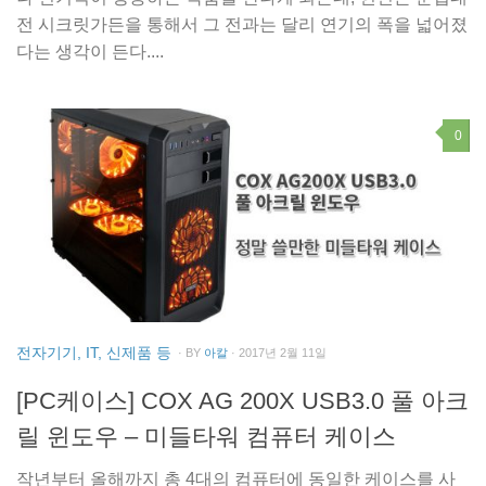
전 시크릿가든을 통해서 그 전과는 달리 연기의 폭을 넓어졌
다는 생각이 든다....
0
전자기기, IT, 신제품 등
· BY
아칼
· 2017년 2월 11일
[PC케이스] COX AG 200X USB3.0 풀 아크
릴 윈도우 – 미들타워 컴퓨터 케이스
작년부터 올해까지 총 4대의 컴퓨터에 동일한 케이스를 사