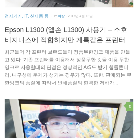
전자기기, IT, 신제품 등
· BY
아칼
· 2017년 4월 13일
Epson L1300 (엡손 L1300) 사용기 – 소호
비지니스에 적합하지만 계륵같은 프린터
최근들어 각 프린터 브랜드들이 정품무한잉크 제품을 만들
고 있다. 기존 프린터를 이용해서 정품무한 킷을 이용 무한
잉크로 사용할때의 단점은 정상적인 A/S도 받기 힘들뿐더
러, 내구성에 문제가 생기는 경우가 많다. 또한, 판매되는 무
한잉크의 품질에 따라서 인쇄품질의 현격한 저하가...
0