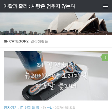
아칼과 줄리 : 사랑은 멈추지 않는다
Skip to content
CATEGORY:
일상생활들
3
전자기기, IT, 신제품 등
· BY
아칼
· 2017년 4월 21일