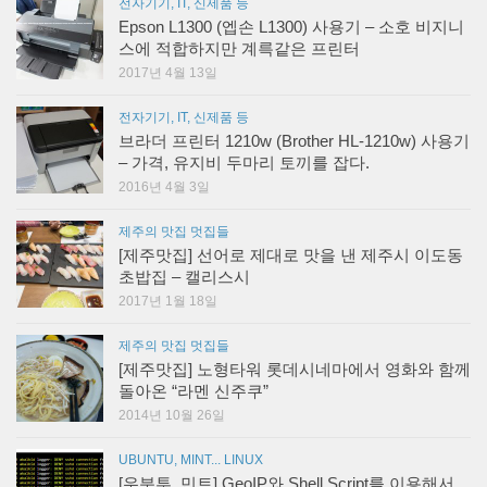
전자기기, IT, 신제품 등
Epson L1300 (엡손 L1300) 사용기 – 소호 비지니
스에 적합하지만 계륵같은 프린터
2017년 4월 13일
전자기기, IT, 신제품 등
브라더 프린터 1210w (Brother HL-1210w) 사용기
– 가격, 유지비 두마리 토끼를 잡다.
2016년 4월 3일
제주의 맛집 멋집들
[제주맛집] 선어로 제대로 맛을 낸 제주시 이도동
초밥집 – 캘리스시
2017년 1월 18일
제주의 맛집 멋집들
[제주맛집] 노형타워 롯데시네마에서 영화와 함께
돌아온 “라멘 신주쿠”
2014년 10월 26일
UBUNTU, MINT... LINUX
[우분투, 민트] GeoIP와 Shell Script를 이용해서