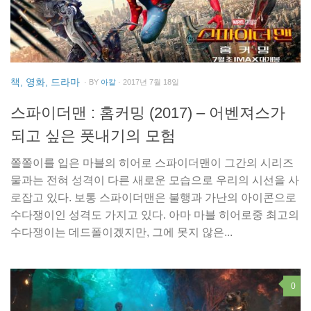
책, 영화, 드라마
· BY
아칼
· 2017년 7월 18일
스파이더맨 : 홈커밍 (2017) – 어벤져스가
되고 싶은 풋내기의 모험
쫄쫄이를 입은 마블의 히어로 스파이더맨이 그간의 시리즈
물과는 전혀 성격이 다른 새로운 모습으로 우리의 시선을 사
로잡고 있다. 보통 스파이더맨은 불행과 가난의 아이콘으로
수다쟁이인 성격도 가지고 있다. 아마 마블 히어로중 최고의
수다쟁이는 데드폴이겠지만, 그에 못지 않은...
0