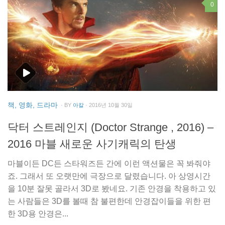
0
책, 영화, 드라마
· BY
아칼
· 2016년 10월 30일
닥터 스트레인지 (Doctor Strange , 2016) –
2016 마블 새로운 사기캐릭의 탄생
마블이든 DC든 스타워즈든 간에 이런 액션물은 꼭 봐줘야
죠. 그래서 또 오랫만에 극장으로 달렸습니다. 아 상영시간
을 10분 잘못 골라서 3D로 봤네요. 기존 안경을 착용하고 있
는 사람들은 3D를 볼때 참 불편한데 안경잡이들을 위한 편
한 3D용 안경은...