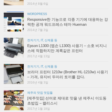
2014년 8월 6일
WORDPRESS
Responsive한 기능으로 각종 기기에 대응하는 강
력한 공개 워드프레스 테마 Hueman
2014년 7월 3일
전자기기, IT, 신제품 등
Epson L1300 (엡손 L1300) 사용기 – 소호 비지니
스에 적합하지만 계륵같은 프린터
2017년 4월 13일
전자기기, IT, 신제품 등
브라더 프린터 1210w (Brother HL-1210w) 사용기
– 가격, 유지비 두마리 토끼를 잡다.
2016년 4월 3일
제주의 맛집 멋집들
[제주맛집] 선어로 제대로 맛을 낸 제주시 이도동
초밥집 – 캘리스시
2017년 1월 18일