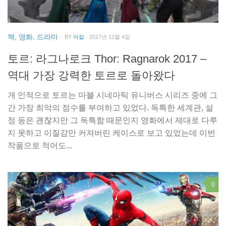
책, 영화, 드라마
· BY
아칼
· 2017년 12월 4일
토르: 라그나로크 Thor: Ragnarok 2017 –
역대 가장 강력한 토르로 돌아왔다
개 인적으로 토르는 마블 시네마틱 유니버스 시리즈 중에 그
간 가장 최악의 점수를 부여하고 있었다. 독특한 세계관, 설
정 등은 괜찮지만 그 독특함 때문인지 영화에서 제대로 다루
지 못하고 이질감만 커져버린 케이스로 보고 있었는데 이번
작품으로 적어도...
0