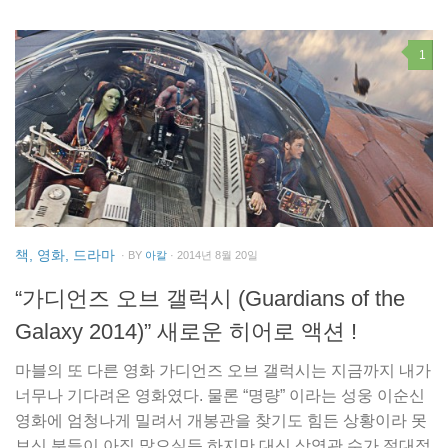
1
책, 영화, 드라마
· BY
아칼
· 2014년 8월 20일
“가디언즈 오브 갤럭시 (Guardians of the
Galaxy 2014)” 새로운 히어로 액션 !
마블의 또 다른 영화 가디언즈 오브 갤럭시는 지금까지 내가
너무나 기다려온 영화였다. 물론 “명량” 이라는 성웅 이순신
영화에 엄청나게 밀려서 개봉관을 찾기도 힘든 상황이라 못
보신 분들이 아직 많으실듯 하지만 대신 상영관 수가 절대적