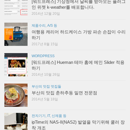
[워드프레스] 기상청에서 날씨를 받아오는 플러그
인 위젯 k-weather를 배포합니다.
2014년 12월 20일
제품수리, A/S 등
여행용 캐리어 하드케이스 가방 파손 손잡이 수리
하기
2017년 8월 15일
WORDPRESS
[워드프레스] Hueman 테마 홈에 메인 Slider 적용
하기
2014년 10월 26일
부산의 맛집 멋집들
부산의 맛집 춘하추동 밀면 전문점
2014년 5월 18일
전자기기, IT, 신제품 등
ipTime의 NAS-II(NAS2) 발열을 막기위해 쿨러 장
착 개조