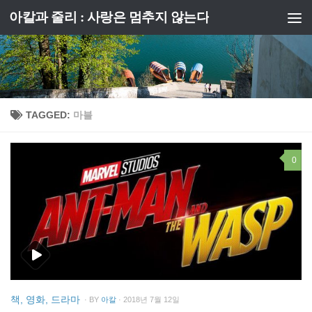
아칼과 줄리 : 사랑은 멈추지 않는다
Skip to content
TAGGED:
마블
0
책, 영화, 드라마
· BY
아칼
· 2018년 7월 12일