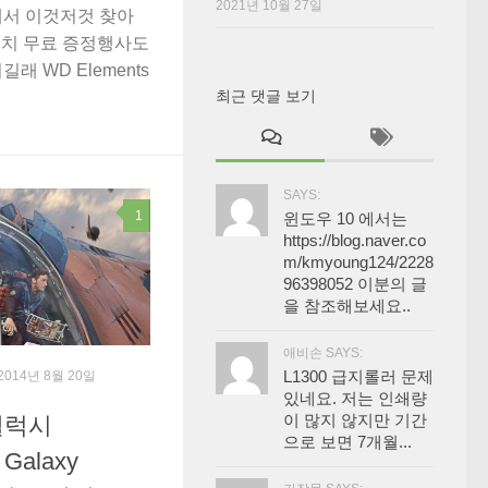
2021년 10월 27일
해서 이것저것 찾아
우치 무료 증정행사도
래 WD Elements
최근 댓글 보기
SAYS:
1
윈도우 10 에서는
https://blog.naver.co
m/kmyoung124/2228
96398052 이분의 글
을 참조해보세요..
애비손 SAYS:
L1300 급지롤러 문제
 2014년 8월 20일
있네요. 저는 인쇄량
이 많지 않지만 기간
갤럭시
으로 보면 7개월...
e Galaxy