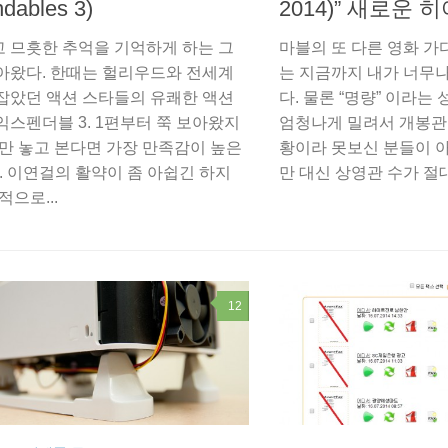
dables 3)
2014)” 새로운 
 므흣한 추억을 기억하게 하는 그
마블의 또 다른 영화 가
아왔다. 한때는 헐리우드와 전세계
는 지금까지 내가 너무
잡았던 액션 스타들의 유쾌한 액션
다. 물론 “명량” 이라는
익스펜더블 3. 1편부터 쭉 보아왔지
엄청나게 밀려서 개봉관
션만 놓고 본다면 가장 만족감이 높은
황이라 못보신 분들이 
. 이연걸의 활약이 좀 아쉽긴 하지
만 대신 상영관 수가 절대
적으로...
12