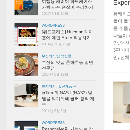
Expen
여행용 캐리어 하드케이스
가방 파손 손잡이 수리하기
유쾌하고
2017년 8월 15일
들이 돌
WORDPRESS
를 주름
[워드프레스] Hueman 테마
나들이 
홈에 메인 Slider 적용하기
만, 액
2014년 10월 26일
3편이다
부산의 맛집 멋집들
만, 전체
부산의 맛집 춘하추동 밀면
전문점
2014년 5월 18일
전자기기, IT, 신제품 등
ipTime의 NAS-II(NAS2) 발
열을 막기위해 쿨러 장착 개
조
2014년 8월 6일
WORDPRESS
Responsive한 기능으로 각