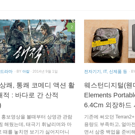
2
, 드라마
전자기기, IT, 신제품 등
· BY
아칼
· 2014년 9월 1일
· B
 상쾌, 통쾌 코메디 액션 활
웨스턴디지털(웬디
 해적 : 바다로 간 산적
Elements Portab
)
6.4Cm 외장하드
은 홍보영상을 볼때부터 상영관 관람
기존에 써오던 Terran2
찜 해뒀는데, 태극기 휘날리며와 마
용량도 부족하고, 얼마전
 때를 놓치면 보기가 싫어지더니
면서 삼중 백업을 준비해야