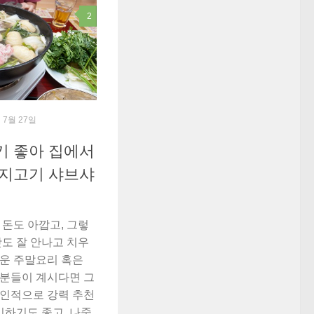
2
년 7월 27일
기 좋아 집에서
돼지고기 샤브샤
돈도 아깝고, 그렇
도 잘 안나고 치우
운 주말요리 혹은
분들이 계시다면 그
인적으로 강력 추천
비하기도 좋고, 나중