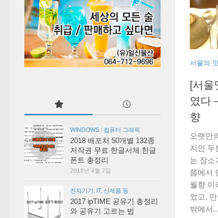
서울의 
[서울
였다 
향
WINDOWS
/
컴퓨터 그래픽
오랫만의
2018 배포처 50개별 132종
지인 두
저작권 무료 한글서체 한글
폰트 총정리
는 장소
2018년 4월 7일
쯤에서 
월향 이
전자기기, IT, 신제품 등
었고, 
2017 ipTIME 공유기 총정리
밖에서..
와 공유기 고르는 법