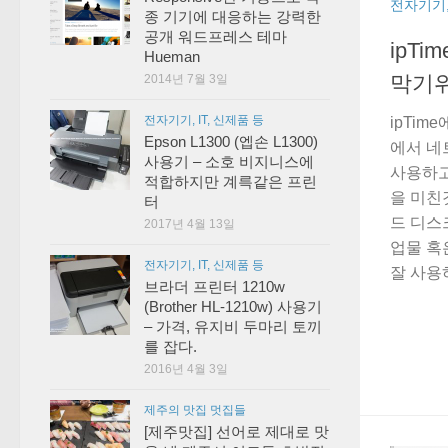
전자기기, 
종 기기에 대응하는 강력한
공개 워드프레스 테마
ipTi
Hueman
막기위
2014년 7월 3일
전자기기, IT, 신제품 등
ipTim
Epson L1300 (엡손 L1300)
에서 네
사용기 – 소호 비지니스에
사용하고
적합하지만 계륵같은 프린
을 미친
터
드 디스
2017년 4월 13일
업물 혹
전자기기, IT, 신제품 등
잘 사용하
브라더 프린터 1210w
(Brother HL-1210w) 사용기
– 가격, 유지비 두마리 토끼
를 잡다.
2016년 4월 3일
제주의 맛집 멋집들
[제주맛집] 선어로 제대로 맛