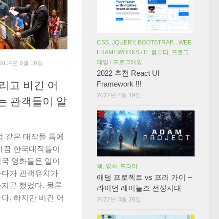
CSS, JQUERY, BOOTSTRAP... WEB
FRAMEWORKS
/
IT, 컴퓨터, 프로그
래밍
/
프로그래밍
 2014년 9월 16일
2022 추천 React UI
리고 비긴 어
Framework !!!
2022년 4월 19일
화는 관객들이 알
적 같은 대작들 틈에
 가끔 한국대작들이
외국 영화들은 일이
책, 영화, 드라마
하다가 관객유치가
애덤 프로젝트 vs 프리 가이 –
지곤 했었다. 물론
라이언 레이놀즈 전성시대
다. 하지만 비긴 어
2022년 3월 26일