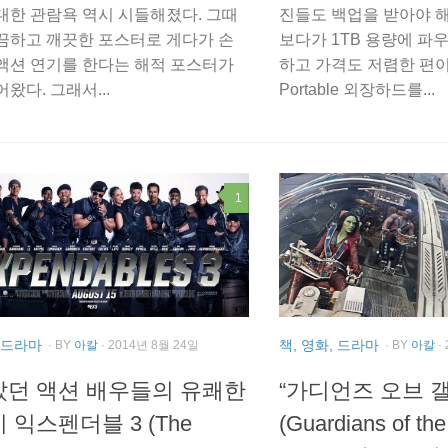
대한 관람욕 역시 시들해졌다. 그때
진들도 백업을 받아야 
끔하고 깨끗한 포스터로 게다가 손
보다가 1TB 용량에 파
액션 연기를 한다는 해적 포스터가
하고 가격도 저렴한 편이길
왔다. 그래서...
Portable 외장하드를...
1
, 드라마
책, 영화, 드라마
· BY
아칼
· 2014년 8월 24일
· BY
아칼
·
던 액션 배우들의 유쾌한
“가디언즈 오브 
 익스펜더블 3 (The
(Guardians of th