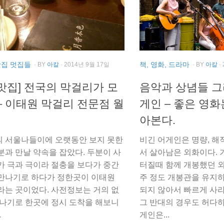
맛집 멋집들
책, 영화, 드라마
· BY
아칼
· 2014년 9월 17일
· BY
아칼
·
맛집] 전국의 막걸리가 모
음악과 상념들 그
– 이태원 막걸리 전문점 월
게인 – 좋은 영
아본다.
 서울나들이에 오랫동안 보지 못한
비긴 어게인은 명량, 해
분과 만날 약속을 잡았다. 두분이 사
서 살아남은 외화이다.
가 극과 극이라 절충을 보다가 중간
터질때 함께 개봉했던 
만나기로 하다가 정한곳이 이태원
주 정도 개봉관을 유지
라는 곳이었다. 사전정보는 거의 없
되지 않아서 빠르게 사라
만나기로 한곳에 정시 도착을 해보니
그 반대의 경우도 허다하
.
게인은...