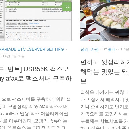
22
MARIADB ETC...SERVER SETTING
요리, 가정
·
· BY
줄리
· 2014
2014년 7월 30일
편하고 뒷정리하
투, 민트] USB56K 팩스모
해먹는 맛있는 
hylafax로 팩스서버 구축하
브
외식을 나가기는 귀찮고 
으로 팩스서버를 구축하기 위한 설
다고 집에서 해먹자니 맛
1. 모뎀장착, 2. hylafax 팩스서버
거나 준비하기도 번거로
. avantFax 웹용 팩스 어플리케이션
가족요리로 고민하시는 
례로 이루어진다. 모뎀의 종류에는
분들께는 샤브샤브를 개
롯에 꼽을수 있는 PCI 팩스도 있고,
하고 싶습니다. 이라 준